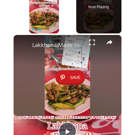
Now Playing
×
Play
Unmute
Fullscreen
Lakkhana Made-to-Order Food 🇹🇭🍜 Ukryta perełka w Pattayi – tylko 7 zł
SAVE