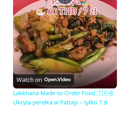
P
l
a
y
V
Watch on
i
Lakkhana Made-to-Order Food 🇹🇭🍜
Ukryta perełka w Pattayi – tylko 7 zł
d
e