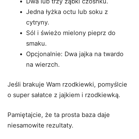
Dwa lub trzy ząbki czosnku.
Jedna łyżka octu lub soku z
cytryny.
Sól i świeżo mielony pieprz do
smaku.
Opcjonalnie: Dwa jajka na twardo
na wierzch.
Jeśli brakuje Wam rzodkiewki, pomyślcie
o
super sałatce z jajkiem i rzodkiewką
.
Pamiętajcie, że ta prosta baza daje
niesamowite rezultaty.