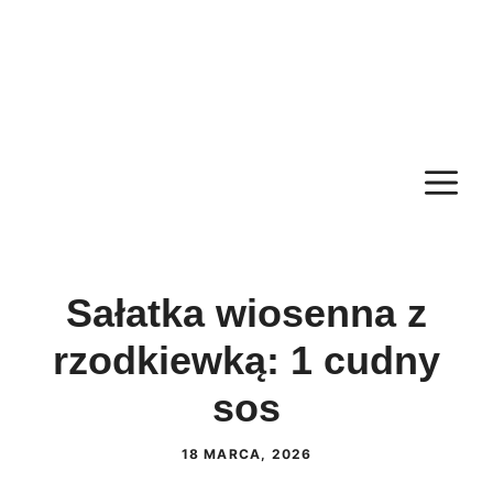
M
Sałatka wiosenna z
rzodkiewką: 1 cudny
sos
18 MARCA, 2026