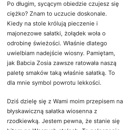
Po długim, sycącym obiedzie czujesz się
i
ciężko? Znam to uczucie doskonale.
Kiedy na stole królują pieczenie i
d
majonezowe sałatki, żołądek woła o
odrobinę świeżości. Właśnie dlatego
e
uwielbiam nadejście wiosny. Pamiętam,
o
jak Babcia Zosia zawsze ratowała naszą
paletę smaków taką właśnie sałatką. To
dla mnie symbol powrotu lekkości.
Dziś dzielę się z Wami moim przepisem na
błyskawiczną sałatka wiosenna z
rzodkiewką. Jestem pewna, że stanie się