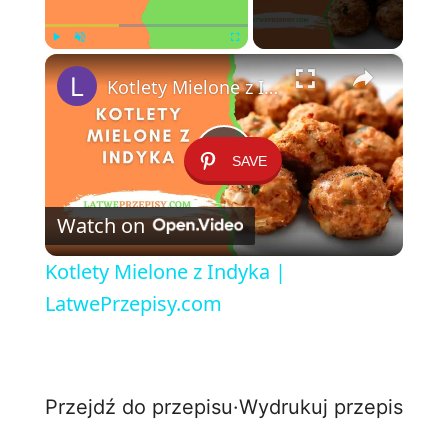
×
Play
Unmute
Fullscreen
Kotlety Mielone z Indyka | LatwePrzepisy.com
SAVE
P
Watch on
l
Kotlety Mielone z Indyka |
a
LatwePrzepisy.com
y
Przejdź do przepisu
·
Wydrukuj przepis
V