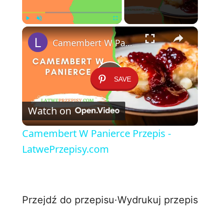
×
Play
Unmute
Fullscreen
Camembert W Panierce Przepis - LatwePrzepisy.com
SAVE
P
Watch on
l
Camembert W Panierce Przepis -
a
LatwePrzepisy.com
y
Przejdź do przepisu
·
Wydrukuj przepis
V