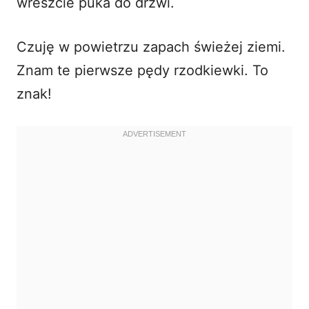
wreszcie puka do drzwi.
d
Czuję w powietrzu zapach świeżej ziemi.
Znam te pierwsze pędy rzodkiewki. To
e
znak!
o