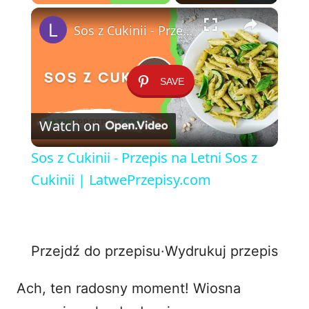
×
Play
Unmute
Fullscreen
Sos z Cukinii - Przepis na Letni Sos z Cukinii | LatwePrzepisy.com
SAVE
P
Watch on
l
Sos z Cukinii - Przepis na Letni Sos z
a
Cukinii | LatwePrzepisy.com
y
Przejdź do przepisu
·
Wydrukuj przepis
V
Ach, ten radosny moment! Wiosna
i