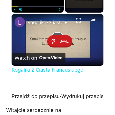
×
Play
Unmute
Fullscreen
Rogaliki Z Ciasta Francuskiego
SAVE
P
Watch on
l
Rogaliki Z Ciasta Francuskiego
a
y
Przejdź do przepisu
·
Wydrukuj przepis
V
Witajcie serdecznie na