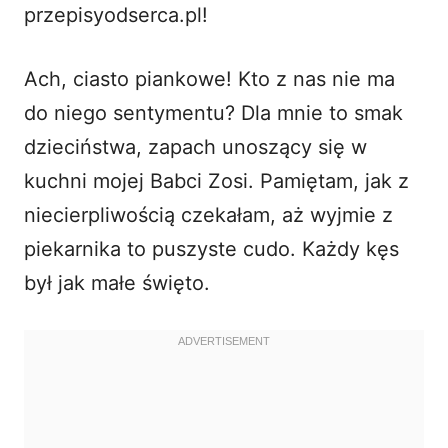
przepisyodserca.pl!
i
Ach, ciasto piankowe! Kto z nas nie ma
d
do niego sentymentu? Dla mnie to smak
dzieciństwa, zapach unoszący się w
e
kuchni mojej Babci Zosi. Pamiętam, jak z
o
niecierpliwością czekałam, aż wyjmie z
piekarnika to puszyste cudo. Każdy kęs
był jak małe święto.