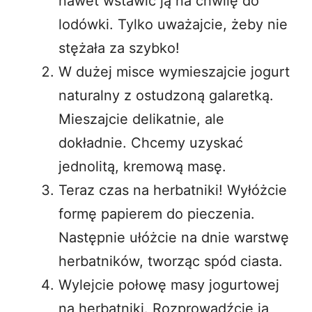
nawet wstawić ją na chwilę do
lodówki. Tylko uważajcie, żeby nie
stężała za szybko!
W dużej misce wymieszajcie jogurt
naturalny z ostudzoną galaretką.
Mieszajcie delikatnie, ale
dokładnie. Chcemy uzyskać
jednolitą, kremową masę.
Teraz czas na herbatniki! Wyłóżcie
formę papierem do pieczenia.
Następnie ułóżcie na dnie warstwę
herbatników, tworząc spód ciasta.
Wylejcie połowę masy jogurtowej
na herbatniki. Rozprowadźcie ją