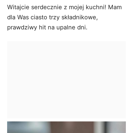
V
Witajcie serdecznie z mojej kuchni! Mam
dla Was
ciasto trzy składnikowe
,
i
prawdziwy hit na upalne dni.
d
e
o