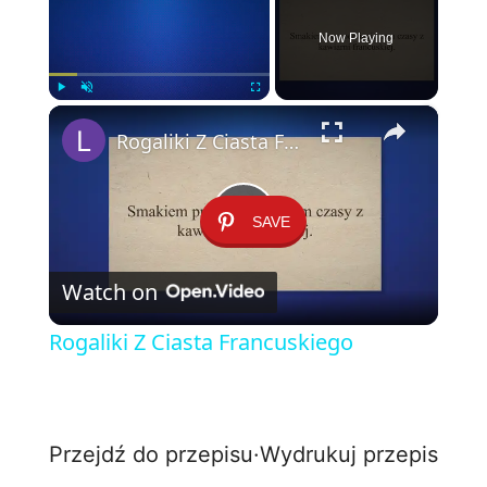
Now Playing
×
Play
Unmute
Fullscreen
Rogaliki Z Ciasta Francuskiego
SAVE
P
Watch on
l
Rogaliki Z Ciasta Francuskiego
a
y
Przejdź do przepisu
·
Wydrukuj przepis