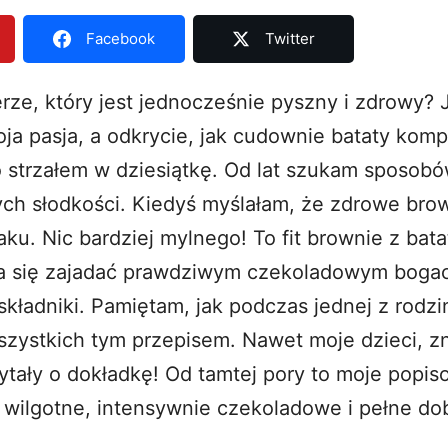
Facebook
Twitter
ze, który jest jednocześnie pyszny i zdrowy? J
ja pasja, a odkrycie, jak cudownie bataty komp
o strzałem w dziesiątkę. Od lat szukam sposob
ych słodkości. Kiedyś myślałam, że zdrowe bro
aku. Nic bardziej mylnego! To fit brownie z ba
na się zajadać prawdziwym czekoladowym boga
składniki. Pamiętam, jak podczas jednej z rodz
zystkich tym przepisem. Nawet moje dzieci, z
ytały o dokładkę! Od tamtej pory to moje popis
t wilgotne, intensywnie czekoladowe i pełne do