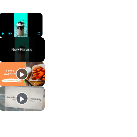
×
Play
Unmute
Fullscreen
Now Playing