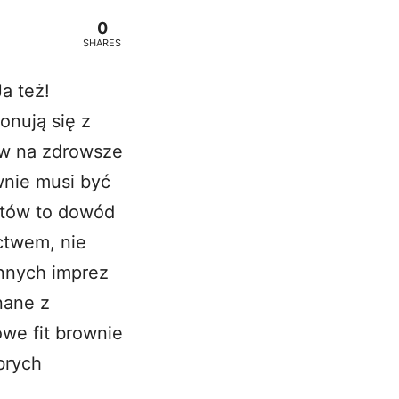
0
SHARES
a też!
onują się z
ów na zdrowsze
wnie musi być
tatów to dowód
ctwem, nie
innych imprez
nane z
owe fit brownie
brych