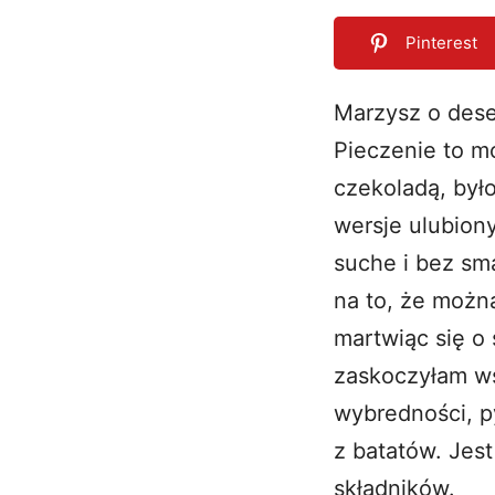
Pinterest
Marzysz o deser
Pieczenie to mo
0
SHARES
czekoladą, był
wersje ulubion
suche i bez sm
na to, że moż
martwiąc się o 
zaskoczyłam ws
wybredności, p
z batatów. Jes
składników.