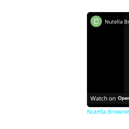
Nutella B
Watch on
Nutella Browni