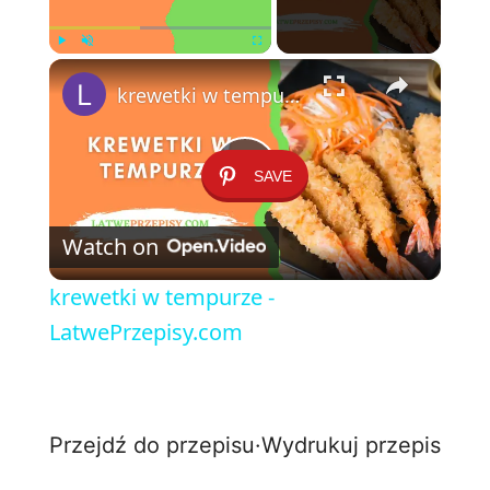
×
Play
Unmute
Fullscreen
krewetki w tempurze - LatwePrzepisy.com
SAVE
P
Watch on
l
krewetki w tempurze -
a
LatwePrzepisy.com
y
Przejdź do przepisu
·
Wydrukuj przepis
V