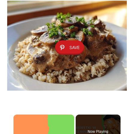
SAVE
×
Now Playing