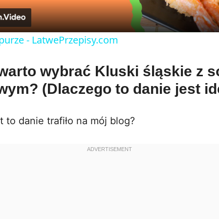
a
y
purze - LatwePrzepisy.com
V
warto wybrać Kluski śląskie z 
wym? (Dlaczego to danie jest id
i
d
 to danie trafiło na mój blog?
e
o