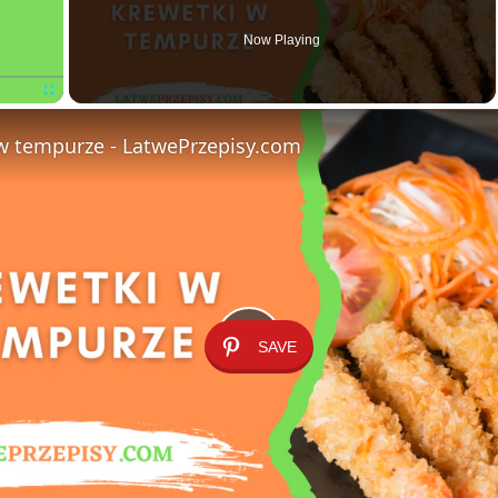
Now Playing
Fullscreen
w tempurze - LatwePrzepisy.com
SAVE
P
l