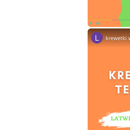
Play
Unmute
krewetki 