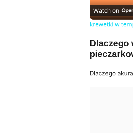
Watch on
krewetki w tem
Dlaczego 
pieczarko
Dlaczego akurat