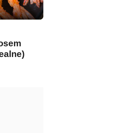
sosem
ealne)