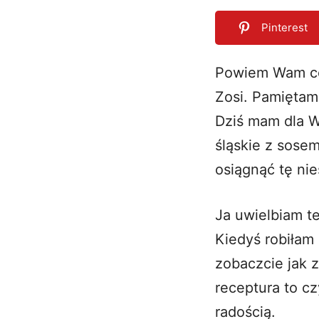
Pinterest
Powiem Wam coś
Zosi. Pamiętam 
0
SHARES
Dziś mam dla W
śląskie z sose
osiągnąć tę nie
Ja uwielbiam t
Kiedyś robiłam 
zobaczcie jak 
receptura to cz
radością.