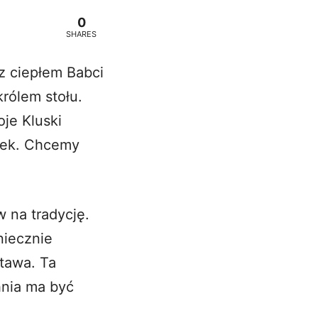
0
SHARES
z ciepłem Babci
królem stołu.
je Kluski
iłek. Chcemy
 na tradycję.
niecznie
stawa. Ta
hnia ma być