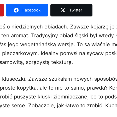
Facebook
Twitter
 o niedzielnych obiadach. Zawsze kojarzę je 
ten aromat. Tradycyjny obiad śląski był wtedy 
as jego wegetariańską wersję. To są właśnie mo
m pieczarkowym. Idealny pomysł na sycący pos
samowitą, sprężystą teksturę.
e kluseczki. Zawsze szukałam nowych sposobów
proste kopytka, ale to nie to samo, prawda? Ko
zrobić puszyste
kluski ziemniaczane
, bo to pod
yste serce. Zobaczcie, jak łatwo to zrobić. Kuc