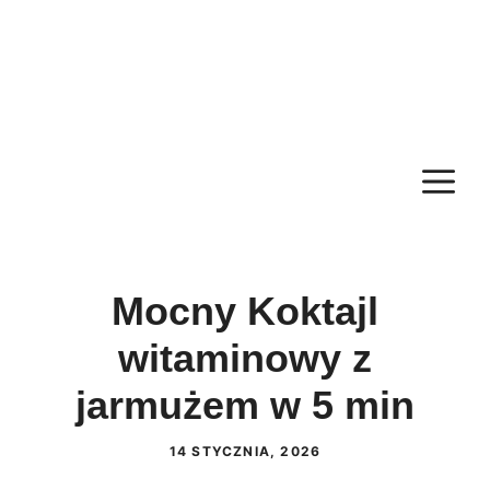
M
Mocny Koktajl
witaminowy z
jarmużem w 5 min
14 STYCZNIA, 2026