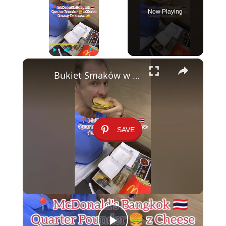
Now Playing
×
Play
Unmute
Fullscreen
Bukiet Smaków w Bangkoku: Quarter Pounder z Kremowym Parmezanem 🍔🌶️
SAVE