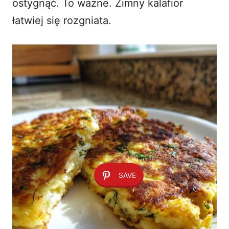
ostygnąć. To ważne. Zimny kalafior
łatwiej się rozgniata.
SAVE