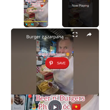
Now Playing
×
Play
Unmute
Fullscreen
Burger z szarpaną wieprzowiną w Phu Quoc 🍔 Recenzja smaku
SAVE