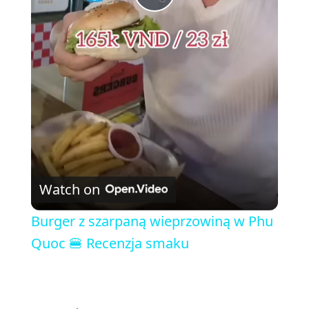
P
l
a
y
V
Watch on
i
Burger z szarpaną wieprzowiną w Phu
Quoc 🍔 Recenzja smaku
d
e