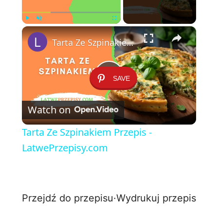
×
Play
Unmute
Fullscreen
Tarta Ze Szpinakiem Przepis - LatwePrzepisy.com
SAVE
P
Watch on
l
Tarta Ze Szpinakiem Przepis -
a
LatwePrzepisy.com
y
Przejdź do przepisu
·
Wydrukuj przepis
V