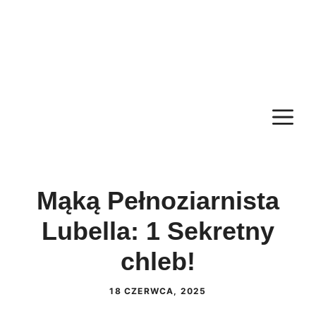
M
Mąką Pełnoziarnista
Lubella: 1 Sekretny
chleb!
18 CZERWCA, 2025