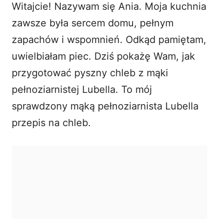
Witajcie! Nazywam się Ania. Moja kuchnia
i
zawsze była sercem domu, pełnym
zapachów i wspomnień. Odkąd pamiętam,
d
uwielbiałam piec. Dziś pokażę Wam, jak
przygotować pyszny chleb z mąki
e
pełnoziarnistej Lubella. To mój
o
sprawdzony mąką pełnoziarnista Lubella
przepis na chleb.