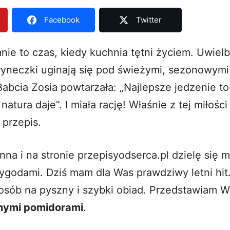
Facebook
Twitter
mnie to czas, kiedy kuchnia tętni życiem. Uwiel
yneczki uginają się pod świeżymi, sezonowym
abcia Zosia powtarzała: „Najlepsze jedzenie to 
natura daje”. I miała rację! Właśnie z tej miłośc
 przepis.
na i na stronie
przepisyodserca.pl
dzielę się m
zygodami. Dziś mam dla Was prawdziwy letni hit
osób na pyszny i szybki obiad. Przedstawiam
nymi pomidorami
.