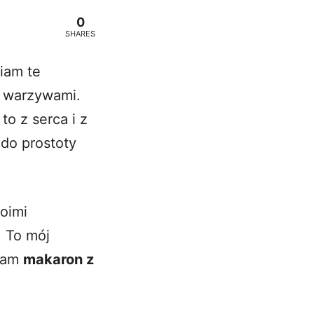
0
SHARES
biam te
i warzywami.
to z serca i z
i do prostoty
oimi
. To mój
 Wam
makaron z