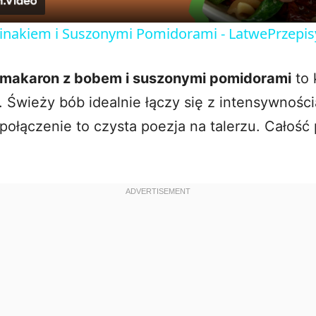
y
inakiem i Suszonymi Pomidorami - LatwePrzepi
V
makaron z bobem i suszonymi pomidorami
to 
. Świeży bób idealnie łączy się z intensywnośc
i
połączenie to czysta poezja na talerzu. Całość
d
e
o