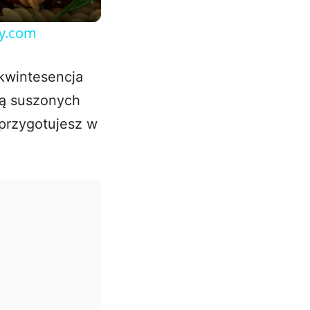
sy.com
kwintesencja
ią suszonych
 przygotujesz w