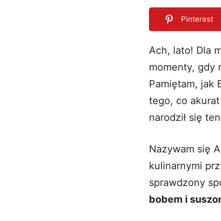
Pinterest
Ach, lato! Dla 
momenty, gdy r
0
SHARES
Pamiętam, jak B
tego, co akurat 
narodził się ten
Nazywam się An
kulinarnymi pr
sprawdzony sp
bobem i suszo