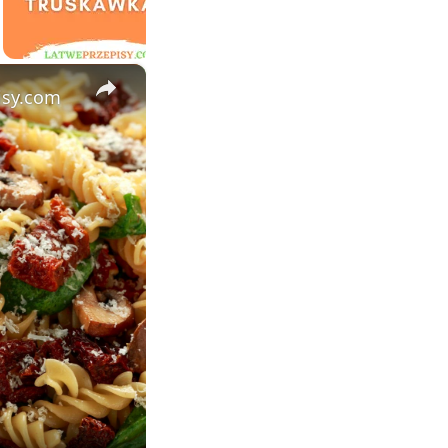
×
isy.com