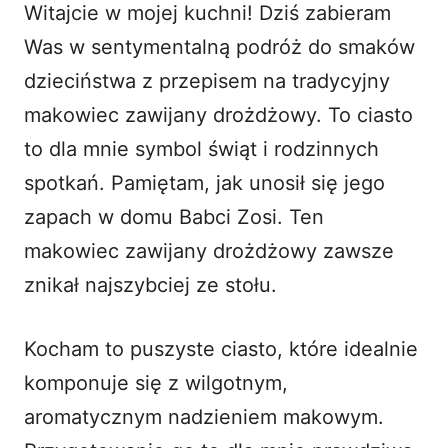
Witajcie w mojej kuchni! Dziś zabieram
i
Was w sentymentalną podróż do smaków
dzieciństwa z przepisem na tradycyjny
d
makowiec zawijany drożdżowy
. To ciasto
to dla mnie symbol świąt i rodzinnych
e
spotkań. Pamiętam, jak unosił się jego
o
zapach w domu Babci Zosi. Ten
makowiec zawijany drożdżowy
zawsze
znikał najszybciej ze stołu.
Kocham to puszyste ciasto, które idealnie
komponuje się z wilgotnym,
aromatycznym nadzieniem makowym.