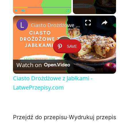
×
Play
Unmute
Fullscreen
Ciasto Drożdżowe z Jabłkami - LatwePrzepisy.com
SAVE
P
Watch on
l
Ciasto Drożdżowe z Jabłkami -
a
LatwePrzepisy.com
y
Przejdź do przepisu
·
Wydrukuj przepis
V