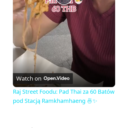
P
l
a
y
V
Watch on
i
Raj Street Foodu: Pad Thai za 60 Batów
pod Stacją Ramkhamhaeng 🍜✨
d
e