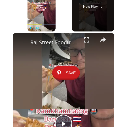
Now Playing
×
Play
Unmute
Fullscreen
Raj Street Foodu: Pad Thai za 60 Batów pod Stacją Ramkhamhaeng 🍜✨
SAVE