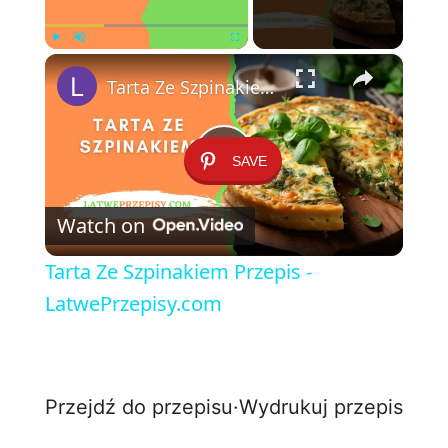
×
Play
Unmute
Fullscreen
Tarta Ze Szpinakiem Przepis - LatwePrzepisy.com
SAVE
P
Watch on
l
Tarta Ze Szpinakiem Przepis -
a
LatwePrzepisy.com
y
Przejdź do przepisu
·
Wydrukuj przepis
V