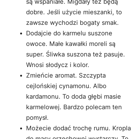
są wspaniałe. Migdały też będą
dobre. Jeśli użycie mieszanki, to
zawsze wychodzi bogaty smak.
Dodajcie do karmelu suszone
owoce. Małe kawałki moreli są
super. Śliwka suszona też pasuje.
Wnosi słodycz i kolor.
Zmieńcie aromat. Szczypta
cejlońskiej cynamonu. Albo
kardamonu. To doda głębi masie
karmelowej. Bardzo polecam ten
pomysł.
Możecie dodać trochę rumu. Kropla
do masy orzechowej wystarczy. To