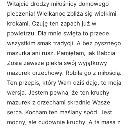
Witajcie drodzy miłośnicy domowego
i
pieczenia! Wielkanoc zbliża się wielkimi
krokami. Czuję ten zapach już w
d
powietrzu. Dla mnie święta to przede
wszystkim smak tradycji. A bez pysznego
e
mazurka ani rusz. Pamiętam, jak Babcia
o
Zosia zawsze piekła swój wyjątkowy
mazurek orzechowy. Robiła go z miłością.
Ten przepis, który Wam dziś daję, to moja
wersja. Jestem pewna, że ten kruchy
mazurek z orzechami skradnie Wasze
serca. Kocham ten maślany spód. Jest
mocny, ale cudownie kruchy. A ta masa z