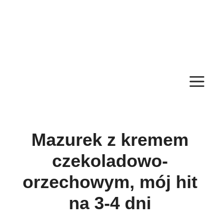
M
Mazurek z kremem
czekoladowo-
orzechowym, mój hit
na 3-4 dni