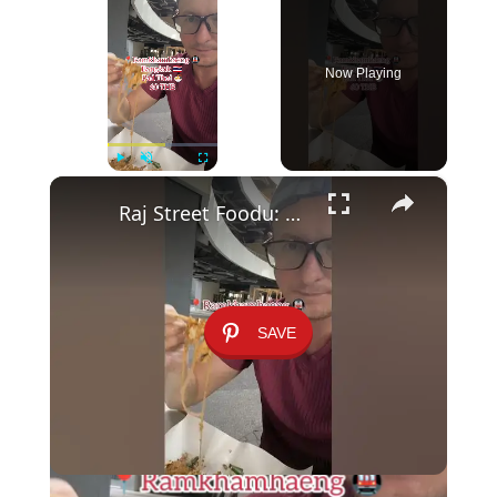
Now Playing
×
Play
Unmute
Fullscreen
Raj Street Foodu: Pad Thai za 60 Batów pod Stacją Ramkhamhaeng 🍜✨
SAVE