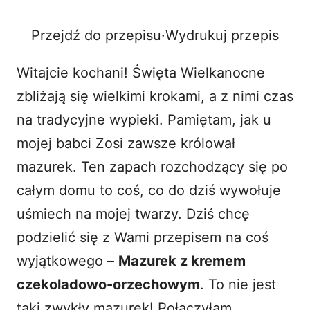
e
Przejdź do przepisu
·
Wydrukuj przepis
o
Witajcie kochani! Święta Wielkanocne
zbliżają się wielkimi krokami, a z nimi czas
na tradycyjne wypieki. Pamiętam, jak u
mojej babci Zosi zawsze królował
mazurek. Ten zapach rozchodzący się po
całym domu to coś, co do dziś wywołuje
uśmiech na mojej twarzy. Dziś chcę
podzielić się z Wami przepisem na coś
wyjątkowego –
Mazurek z kremem
czekoladowo-orzechowym
. To nie jest
taki zwykły mazurek! Połączyłam