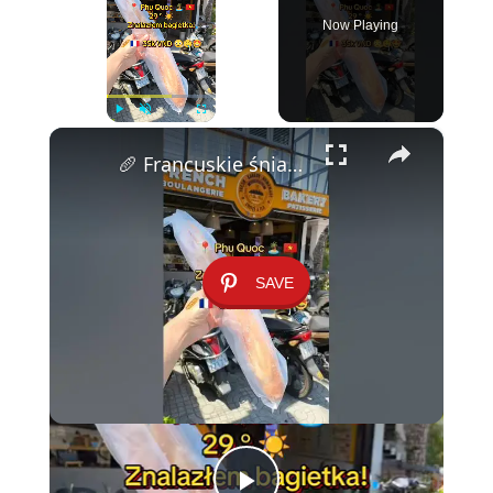
Now Playing
×
Play
Unmute
Fullscreen
🥖 Francuskie śniadanie z tropikalnym akcentem na Phu Quoc, Wietnam! 🏝️✨
SAVE