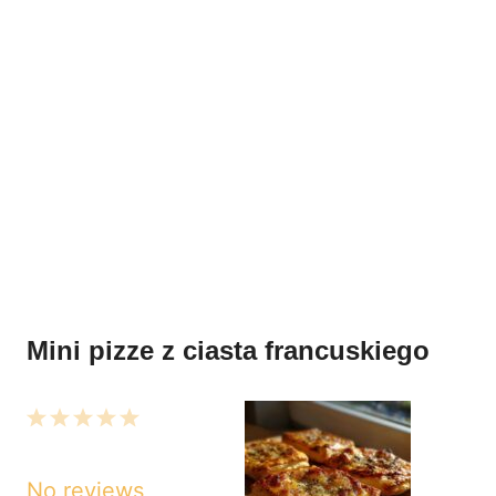
Mini pizze z ciasta francuskiego
1
2
3
4
5
Star
Stars
Stars
Stars
Stars
No reviews