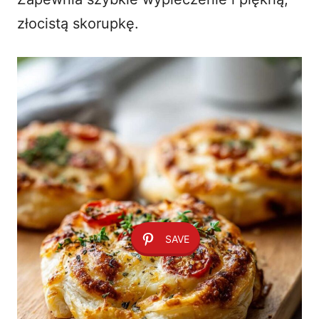
złocistą skorupkę.
SAVE