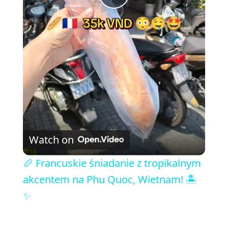
P
l
a
y
V
Watch on
i
🥖 Francuskie śniadanie z tropikalnym
akcentem na Phu Quoc, Wietnam! 🏝️
d
✨
e