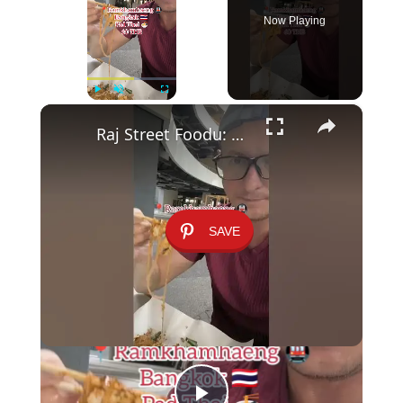
Now Playing
×
Play
Unmute
Fullscreen
Raj Street Foodu: Pad Thai za 60 Batów pod Stacją Ramkhamhaeng 🍜✨
SAVE