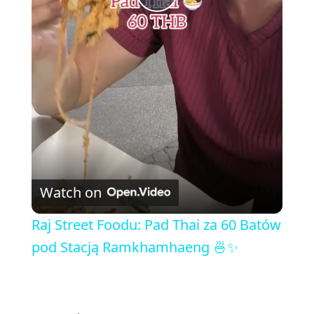
P
l
a
y
V
Watch on
i
Raj Street Foodu: Pad Thai za 60 Batów
pod Stacją Ramkhamhaeng 🍜✨
d
e