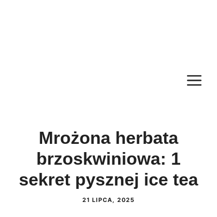
M
Mrożona herbata
brzoskwiniowa: 1
sekret pysznej ice tea
21 LIPCA, 2025