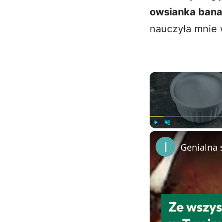
owsianka ban
nauczyła mnie 
Play
Unmute