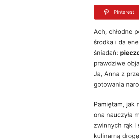
Pinterest
Ach, chłodne p
środka i da ene
2
SHARES
śniadań:
piecz
prawdziwe obja
Ja, Anna z
prze
gotowania naro
Pamiętam, jak 
ona nauczyła m
zwinnych rąk i
kulinarną drogę