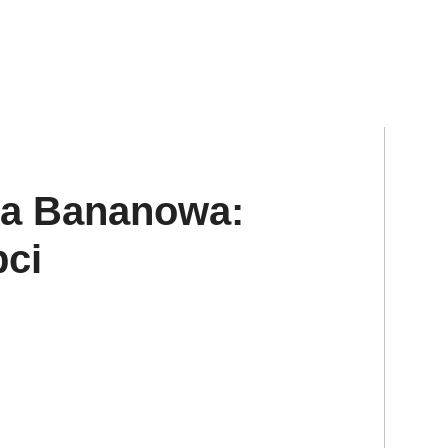
ka Bananowa:
bci