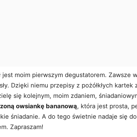
e
o
 jest moim pierwszym degustatorem. Zawsze w
ły. Dzięki niemu przepisy z pożółkłych kartek z
zielę się kolejnym, moim zdaniem, śniadaniowy
czoną owsiankę bananową
, która jest prosta, 
kie śniadanie. A do tego świetnie nadaje się d
em. Zapraszam!