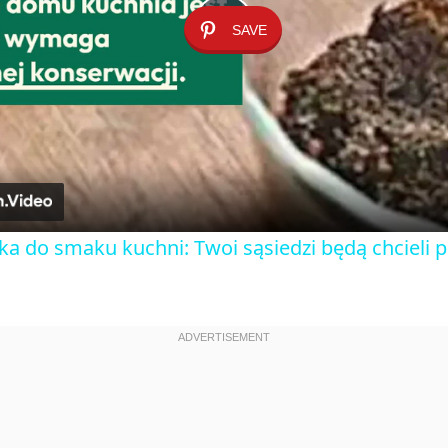
SAVE
P
l
a
y
ka do smaku kuchni: Twoi sąsiedzi będą chcieli 
V
i
d