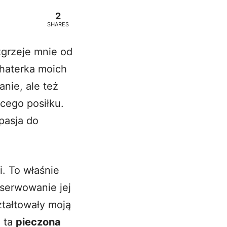
2
SHARES
zgrzeje mnie od
ohaterka moich
anie, ale też
cego posiłku.
 pasja do
. To właśnie
bserwowanie jej
ztałtowały moją
m ta
pieczona