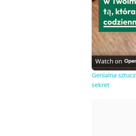
Watch on
Genialna sztucz
sekret