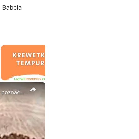
a Babcia
×
Genialna sztuczka do smaku kuchni: Twoi sąsiedzi będą chcieli poznać Twój sekret