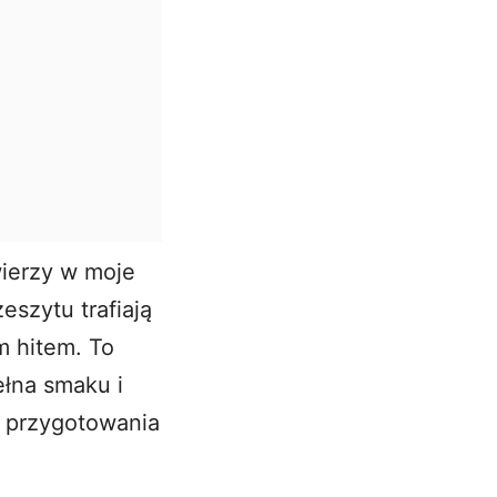
ierzy w moje
eszytu trafiają
m hitem. To
pełna smaku i
o przygotowania