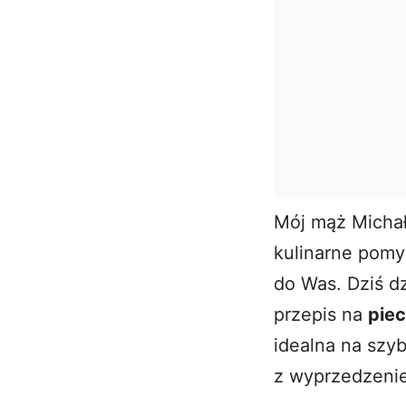
Mój mąż Michał
kulinarne pomys
do Was. Dziś d
przepis na
pie
idealna na szyb
z wyprzedzeni