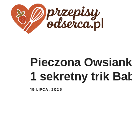
Przejdź
do
treści
Pieczona Owsian
1 sekretny trik Ba
19 LIPCA, 2025