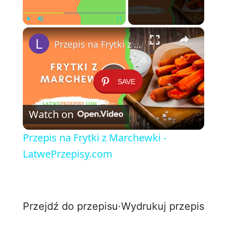
×
Play
Unmute
Fullscreen
Przepis na Frytki z Marchewki - LatwePrzepisy.com
SAVE
P
Watch on
l
Przepis na Frytki z Marchewki -
a
LatwePrzepisy.com
y
Przejdź do przepisu
·
Wydrukuj przepis
V