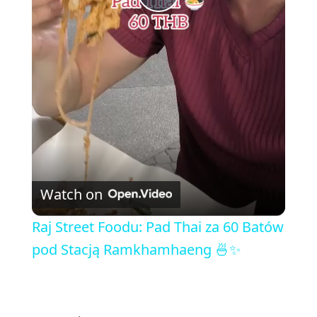
P
l
a
y
V
Watch on
i
Raj Street Foodu: Pad Thai za 60 Batów
pod Stacją Ramkhamhaeng 🍜✨
d
e