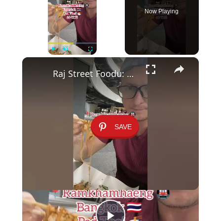
Now Playing
×
Play
Unmute
Fullscreen
Raj Street Foodu: Pad Thai za 60 Batów pod Stacją Ramkhamhaeng 🍜✨
SAVE