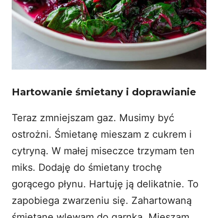
Hartowanie śmietany i doprawianie
Teraz zmniejszam gaz. Musimy być
ostrożni. Śmietanę mieszam z cukrem i
cytryną. W małej miseczce trzymam ten
miks. Dodaję do śmietany trochę
gorącego płynu. Hartuję ją delikatnie. To
zapobiega zwarzeniu się. Zahartowaną
śmietanę wlewam do garnka. Mieszam