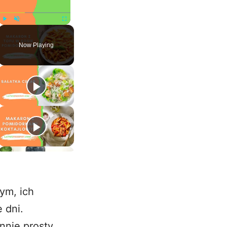
Play
Unmute
Fullscreen
Now Playing
ym, ich
 dni.
nnie prosty.