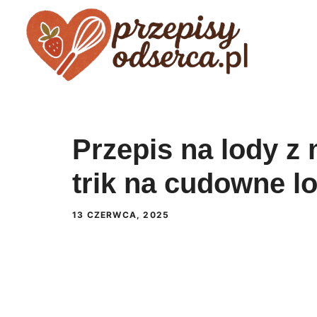
Przejdź
do
treści
Przepis na lody z
trik na cudowne l
13 CZERWCA, 2025