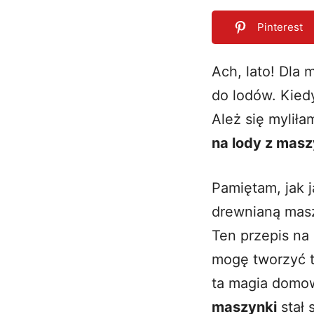
Pinterest
Ach, lato! Dla
do lodów. Kied
0
SHARES
Ależ się mylił
na lody z masz
Pamiętam, jak j
drewnianą masz
Ten przepis na
mogę tworzyć t
ta magia domow
maszynki
stał 