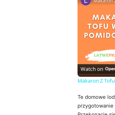
Makaron Z
Watch on
Makaron Z Tofu
Te domowe lody
przygotowanie z
Przekonacie si