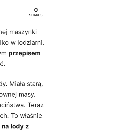
0
SHARES
onej maszynki
ko w lodziarni.
nym
przepisem
ć.
y. Miała starą,
downej masy.
eciństwa. Teraz
ch. To właśnie
 na lody z