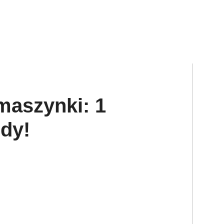
 maszynki: 1
ody!