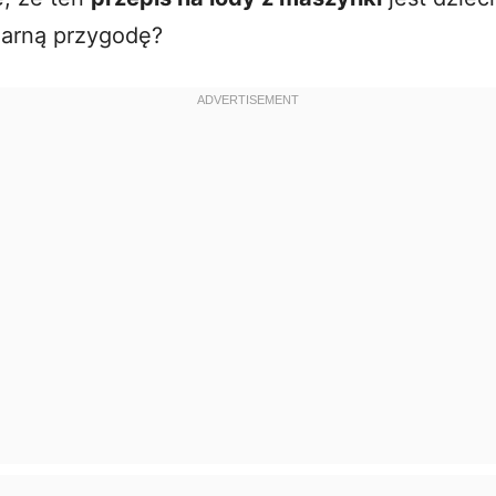
i
narną przygodę?
d
e
o