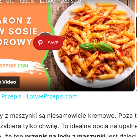
 Tofu Przepis - LatwePrzepis.com
SAVE
P
l
a
 Przepis - LatwePrzepis.com
y
 z maszynki są niesamowicie kremowe. Poza t
V
abiera tylko chwilę. To idealna opcja na upalne
ę, że ten
przepis na lody z maszynki
jest dzieci