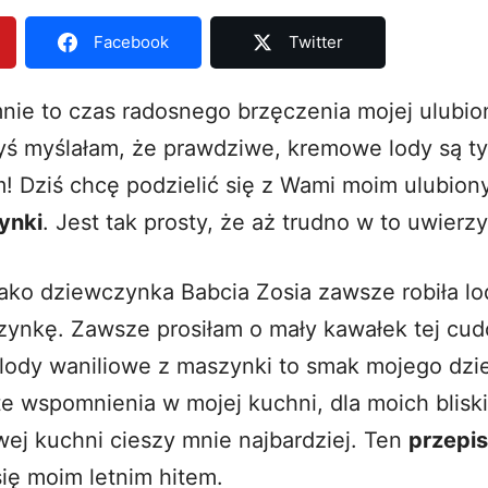
Facebook
Twitter
 mnie to czas radosnego brzęczenia mojej ulubi
yś myślałam, że prawdziwe, kremowe lody są tyl
am! Dziś chcę podzielić się z Wami moim ulubio
ynki
. Jest tak prosty, że aż trudno w to uwierzy
ako dziewczynka Babcia Zosia zawsze robiła lod
ynkę. Zawsze prosiłam o mały kawałek tej cu
 lody waniliowe z maszynki to smak mojego dzi
e wspomnienia w mojej kuchni, dla moich bliski
ej kuchni cieszy mnie najbardziej. Ten
przepis
się moim letnim hitem.