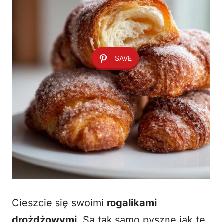
SAVE
Cieszcie się swoimi
rogalikami
drożdżowymi
. Są tak samo pyszne jak te