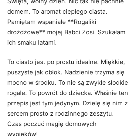
Święta, wolny dzień. Nic tak nie pachnie
domem. To aromat ciepłego ciasta.
d
Pamiętam wspaniałe **Rogaliki
drożdżowe** mojej Babci Zosi. Szukałam
e
ich smaku latami.
o
To ciasto jest po prostu idealne. Miękkie,
puszyste jak obłok. Nadzienie trzyma się
mocno w środku. To nie są zwykłe słodkie
rogale. To powrót do dziecka. Właśnie ten
przepis jest tym jedynym. Dzielę się nim z
sercem prosto z rodzinnego zeszytu.
Czas poczuć magię domowych
wypieków!