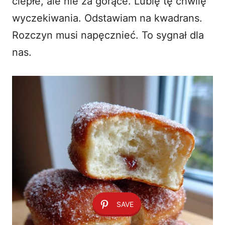
ciepłe, ale nie za gorące. Lubię tę chwilę
wyczekiwania. Odstawiam na kwadrans.
Rozczyn musi napęcznieć. To sygnał dla
nas.
SAVE