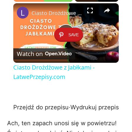
×
Play
Unmute
Fullscreen
Ciasto Drożdżowe z Jabłkami - LatwePrzepisy.com
SAVE
P
Watch on
l
Ciasto Drożdżowe z Jabłkami -
a
LatwePrzepisy.com
y
Przejdź do przepisu
·
Wydrukuj przepis
V
Ach, ten zapach unosi się w powietrzu!
i