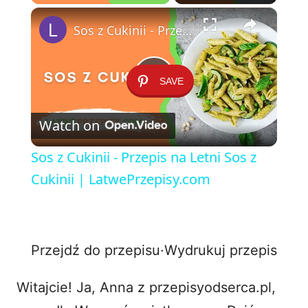
×
Play
Unmute
Fullscreen
Sos z Cukinii - Przepis na Letni Sos z Cukinii | LatwePrzepisy.com
SAVE
P
Watch on
l
Sos z Cukinii - Przepis na Letni Sos z
a
Cukinii | LatwePrzepisy.com
y
Przejdź do przepisu
·
Wydrukuj przepis
V
Witajcie! Ja, Anna z przepisyodserca.pl,
i