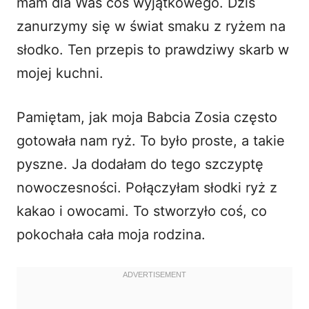
mam dla Was coś wyjątkowego. Dziś
zanurzymy się w świat smaku z
ryżem na
d
słodko
. Ten przepis to prawdziwy skarb w
mojej kuchni.
e
o
Pamiętam, jak moja Babcia Zosia często
gotowała nam ryż. To było proste, a takie
pyszne. Ja dodałam do tego szczyptę
nowoczesności. Połączyłam słodki ryż z
kakao i owocami. To stworzyło coś, co
pokochała cała moja rodzina.