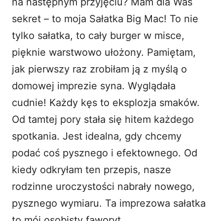
na następnym przyjęciu? Mam dla Was
sekret – to moja
Sałatka Big Mac
! To nie
d
tylko sałatka, to cały burger w misce,
pięknie warstwowo ułożony. Pamiętam,
e
jak pierwszy raz zrobiłam ją z myślą o
o
domowej imprezie syna. Wyglądała
cudnie! Każdy kęs to eksplozja smaków.
Od tamtej pory stała się hitem każdego
spotkania. Jest idealna, gdy chcemy
podać coś pysznego i efektownego. Od
kiedy odkryłam ten przepis, nasze
rodzinne uroczystości nabrały nowego,
pysznego wymiaru. Ta imprezowa sałatka
to mój osobisty faworyt.