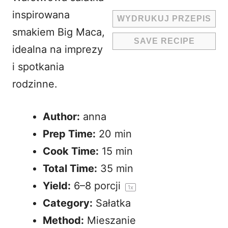
inspirowana
WYDRUKUJ PRZEPIS
smakiem Big Maca,
SAVE RECIPE
idealna na imprezy
i spotkania
rodzinne.
Author:
anna
Prep Time:
20 min
Cook Time:
15 min
Total Time:
35 min
Yield:
6
–
8
porcji
1
x
Category:
Sałatka
Method:
Mieszanie