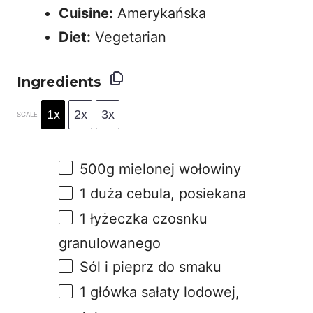
Cuisine:
Amerykańska
Diet:
Vegetarian
Ingredients
1x
2x
3x
SCALE
500g
mielonej wołowiny
1
duża cebula, posiekana
1
łyżeczka czosnku
granulowanego
Sól i pieprz do smaku
1 g
łówka sałaty lodowej,