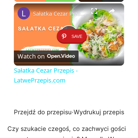
×
Play
Unmute
Fullscreen
Sałatka Cezar Przepis - LatwePrzepis.com
SAVE
P
Watch on
l
Sałatka Cezar Przepis -
a
LatwePrzepis.com
y
Przejdź do przepisu
·
Wydrukuj przepis
V
Czy szukacie czegoś, co zachwyci gości
i