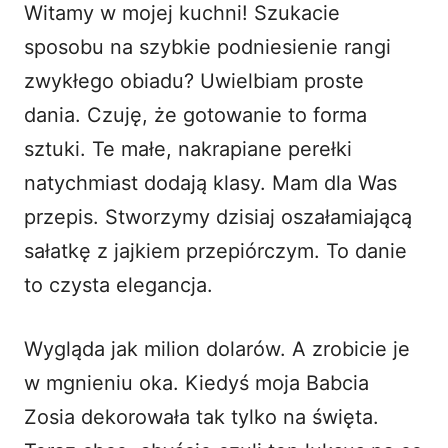
Witamy w mojej kuchni! Szukacie
i
sposobu na szybkie podniesienie rangi
zwykłego obiadu? Uwielbiam proste
d
dania. Czuję, że gotowanie to forma
sztuki. Te małe, nakrapiane perełki
e
natychmiast dodają klasy. Mam dla Was
o
przepis. Stworzymy dzisiaj oszałamiającą
sałatkę z jajkiem przepiórczym. To danie
to czysta elegancja.
Wygląda jak milion dolarów. A zrobicie je
w mgnieniu oka. Kiedyś moja Babcia
Zosia dekorowała tak tylko na święta.