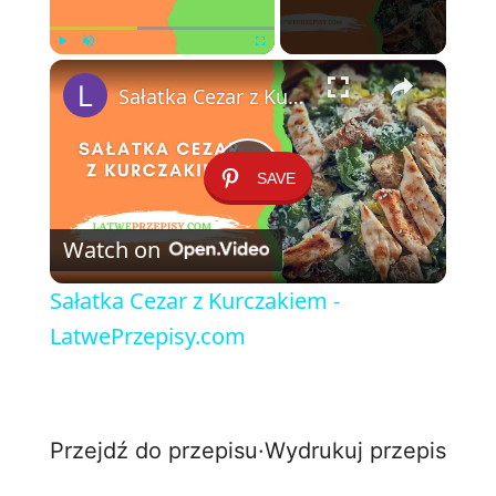
×
Play
Unmute
Fullscreen
Sałatka Cezar z Kurczakiem - LatwePrzepisy.com
SAVE
P
Watch on
l
Sałatka Cezar z Kurczakiem -
a
LatwePrzepisy.com
y
Przejdź do przepisu
·
Wydrukuj przepis
V