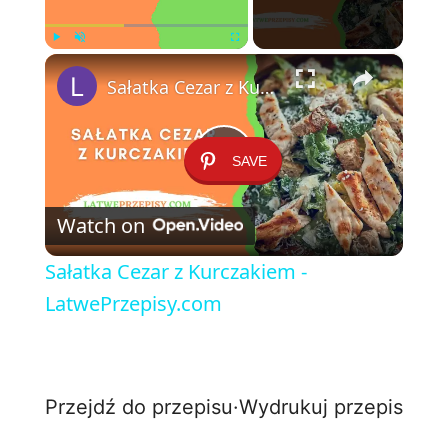
×
Play
Unmute
Fullscreen
Sałatka Cezar z Kurczakiem - LatwePrzepisy.com
SAVE
P
Watch on
l
Sałatka Cezar z Kurczakiem -
a
LatwePrzepisy.com
y
Przejdź do przepisu
·
Wydrukuj przepis
V