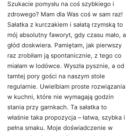
Szukacie pomysłu na coś szybkiego i
i
zdrowego? Mam dla Was coś w sam raz!
Sałatka z kurczakiem
i sałatą rzymską to
d
mój absolutny faworyt, gdy czasu mało, a
głód doskwiera. Pamiętam, jak pierwszy
e
raz zrobiłam ją spontanicznie, z tego co
o
miałam w lodówce. Wyszła pysznie, a od
tamtej pory gości na naszym stole
regularnie. Uwielbiam proste rozwiązania
w kuchni, które nie wymagają godzin
stania przy garnkach. Ta sałatka to
właśnie taka propozycja – łatwa, szybka i
pełna smaku. Moje doświadczenie w