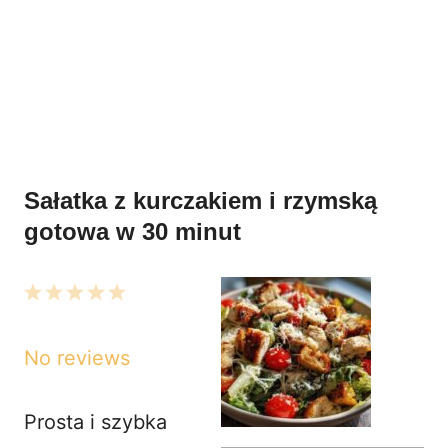
Sałatka z kurczakiem i rzymską
gotowa w 30 minut
1
2
3
4
5
Star
Stars
Stars
Stars
Stars
No reviews
Prosta i szybka