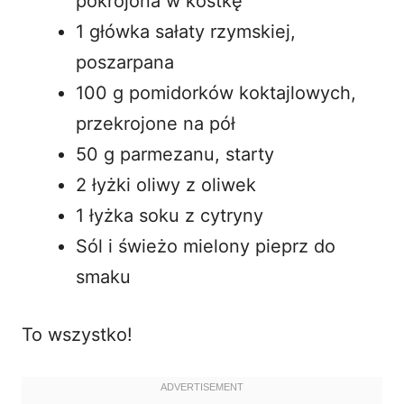
pokrojona w kostkę
1 główka sałaty rzymskiej,
poszarpana
100 g pomidorków koktajlowych,
przekrojone na pół
50 g parmezanu, starty
2 łyżki oliwy z oliwek
1 łyżka soku z cytryny
Sól i świeżo mielony pieprz do
smaku
To wszystko!