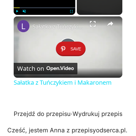
×
Play
Unmute
Fullscreen
Sałatka z Tuńczykiem i Makaronem
SAVE
P
Watch on
l
Sałatka z Tuńczykiem i Makaronem
a
y
Przejdź do przepisu
·
Wydrukuj przepis
V
Cześć, jestem Anna z przepisyodserca.pl.