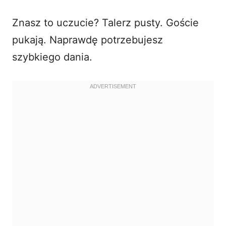
i
Znasz to uczucie? Talerz pusty. Goście
pukają. Naprawdę potrzebujesz
d
szybkiego dania.
e
o