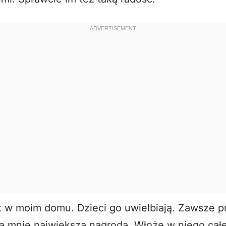
o
it w moim domu. Dzieci go uwielbiają. Zawsze p
la mnie największa nagroda. Włożę w niego całe