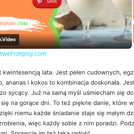
SAVE
P
l
a
LatwePrzepisy.com
y
st kwintesencją lata. Jest pełen cudownych, eg
V
 ananas i kokos to kombinacja doskonała. Jest
zo sycący. Już na samą myśl uśmiecham się do 
i
 się na gorące dni. To też piękne danie, które 
zięki niemu każde śniadanie staje się małym dz
d
zrobienia, więc każdy sobie z nim poradzi. Podz
e
imi. Sprawcie im też taką radość.