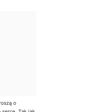
roszą o
 serce. Tak jak