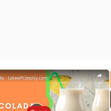
×
da - LatwePrzepisy.com