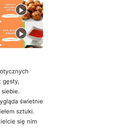
zotycznych
 gęsty,
siebie.
wygląda świetnie
iełem sztuki.
ielcie się nim