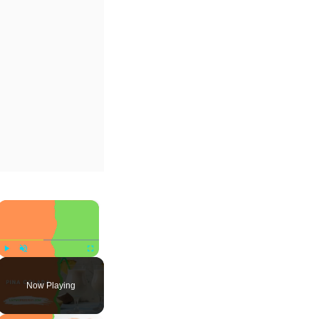
×
Play
Unmute
Fullscreen
Now Playing