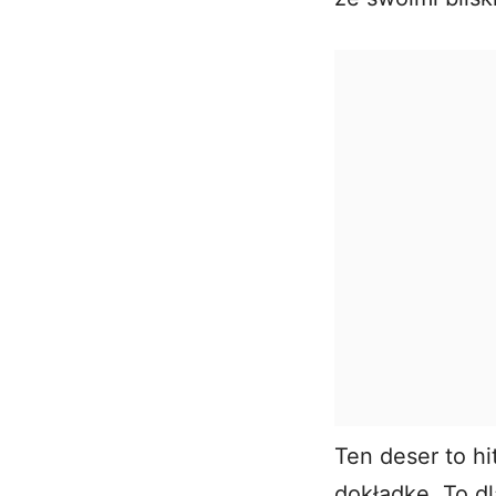
Ten deser to h
dokładkę. To d