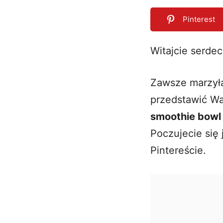
Pinterest
Witajcie serdec
0
SHARES
Zawsze marzyła
przedstawić Wa
smoothie bowl 
Poczujecie się 
Pintereście
.