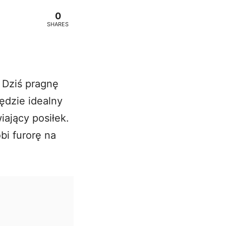
0
SHARES
 Dziś pragnę
ędzie idealny
iający posiłek.
obi furorę na