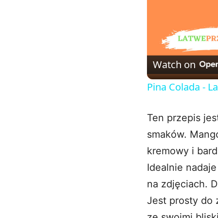
Watch on
Pina Colada - 
Ten przepis je
smaków. Mango,
kremowy i bard
Idealnie nadaje
na zdjęciach. D
Jest prosty do 
ze swoimi blisk