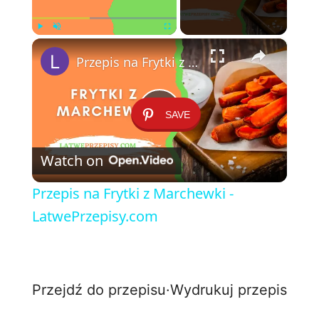
×
Play
Unmute
Fullscreen
Przepis na Frytki z Marchewki - LatwePrzepisy.com
SAVE
P
Watch on
l
Przepis na Frytki z Marchewki -
a
LatwePrzepisy.com
y
Przejdź do przepisu
·
Wydrukuj przepis
V