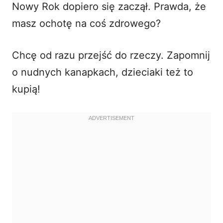
Nowy Rok dopiero się zaczął. Prawda, że
i
masz ochotę na coś zdrowego?
d
Chcę od razu przejść do rzeczy. Zapomnij
o nudnych kanapkach, dzieciaki też to
e
kupią!
o