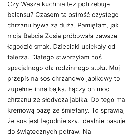
Czy Wasza kuchnia też potrzebuje
i
balansu? Czasem ta ostrość czystego
chrzanu bywa za duża. Pamiętam, jak
d
moja Babcia Zosia próbowała zawsze
łagodzić smak. Dzieciaki uciekały od
e
talerza. Dlatego stworzyłam coś
o
specjalnego dla rodzinnego stołu. Mój
przepis na sos chrzanowo jabłkowy to
zupełnie inna bajka. Łączy on moc
chrzanu ze słodyczą jabłka. Do tego ma
kremową bazę ze śmietany. To sprawia,
że sos jest łagodniejszy. Idealnie pasuje
do świątecznych potraw. Na