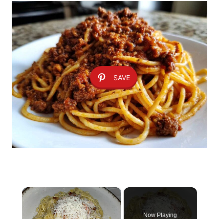
SAVE
×
Now Playing