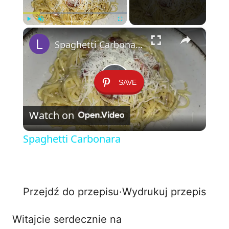
×
Play
Unmute
Fullscreen
Spaghetti Carbonara
SAVE
P
Watch on
l
Spaghetti Carbonara
a
y
Przejdź do przepisu
·
Wydrukuj przepis
V
Witajcie serdecznie na