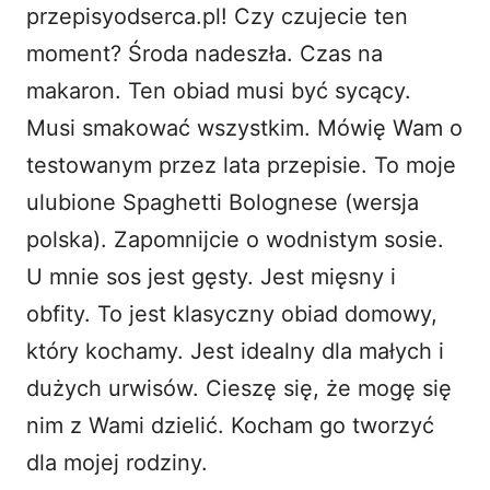
przepisyodserca.pl! Czy czujecie ten
i
moment? Środa nadeszła. Czas na
makaron. Ten obiad musi być sycący.
d
Musi smakować wszystkim. Mówię Wam o
testowanym przez lata przepisie. To moje
e
ulubione Spaghetti Bolognese (wersja
o
polska). Zapomnijcie o wodnistym sosie.
U mnie sos jest gęsty. Jest mięsny i
obfity. To jest klasyczny obiad domowy,
który kochamy. Jest idealny dla małych i
dużych urwisów. Cieszę się, że mogę się
nim z Wami dzielić. Kocham go tworzyć
dla mojej rodziny.