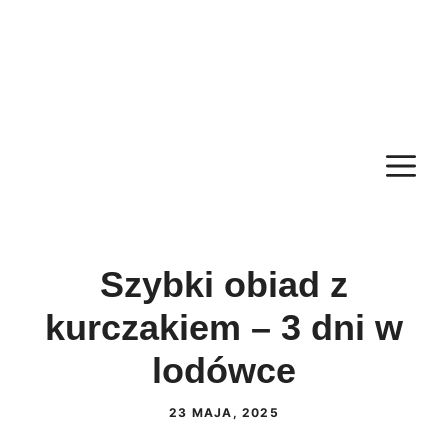
M
Szybki obiad z
kurczakiem – 3 dni w
lodówce
23 MAJA, 2025