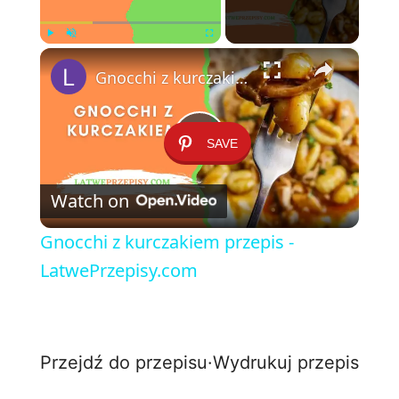
×
Play
Unmute
Fullscreen
Gnocchi z kurczakiem przepis - LatwePrzepisy.com
SAVE
P
Watch on
l
Gnocchi z kurczakiem przepis -
a
LatwePrzepisy.com
y
Przejdź do przepisu
·
Wydrukuj przepis
V