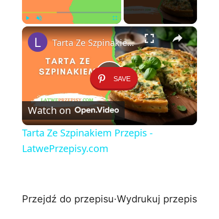
×
Play
Unmute
Fullscreen
Tarta Ze Szpinakiem Przepis - LatwePrzepisy.com
SAVE
P
Watch on
l
Tarta Ze Szpinakiem Przepis -
a
LatwePrzepisy.com
y
Przejdź do przepisu
·
Wydrukuj przepis
V