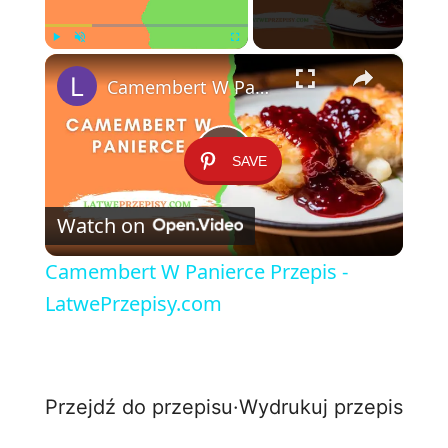
×
Play
Unmute
Fullscreen
Camembert W Panierce Przepis - LatwePrzepisy.com
SAVE
P
Watch on
l
Camembert W Panierce Przepis -
a
LatwePrzepisy.com
y
Przejdź do przepisu
·
Wydrukuj przepis
V