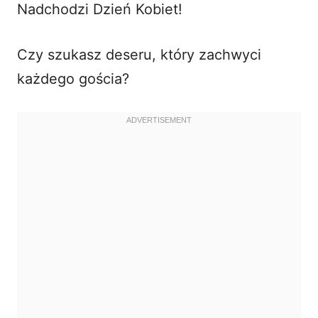
Nadchodzi Dzień Kobiet!
i
Czy szukasz deseru, który zachwyci
d
każdego gościa?
e
o