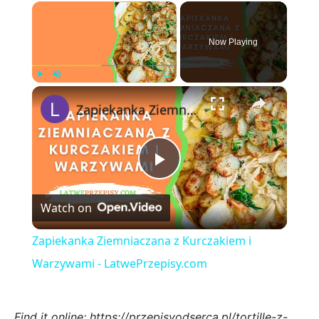
×
Now Playing
×
Play
Unmute
Fullscreen
Zapiekanka Ziemniaczana z Kurczakiem i Warzywami - LatwePrzepisy.com
Play
Watch on
Video
Zapiekanka Ziemniaczana z Kurczakiem i
Warzywami - LatwePrzepisy.com
Find it online
:
https://przepisyodserca.pl/tortille-z-