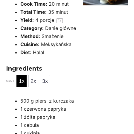
Cook Time:
20 minut
Total Time:
35 minut
Yield:
4
porcje
1
x
Category:
Danie główne
Method:
Smażenie
Cuisine:
Meksykańska
Diet:
Halal
Ingredients
1x
2x
3x
SCALE
500 g
piersi z kurczaka
1
czerwona papryka
1
żółta papryka
1
cebula
1
cukinia