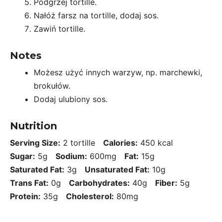
Podgrzej tortille.
Nałóż farsz na tortille, dodaj sos.
Zawiń tortille.
Notes
Możesz użyć innych warzyw, np. marchewki,
brokułów.
Dodaj ulubiony sos.
Nutrition
Serving Size:
2 tortille
Calories:
450 kcal
Sugar:
5g
Sodium:
600mg
Fat:
15g
Saturated Fat:
3g
Unsaturated Fat:
10g
Trans Fat:
0g
Carbohydrates:
40g
Fiber:
5g
Protein:
35g
Cholesterol:
80mg