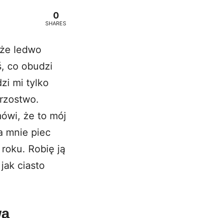
0
SHARES
 że ledwo
, co obudzi
i mi tylko
trzostwo.
ówi, że to mój
a mnie piec
roku. Robię ją
jak ciasto
wa