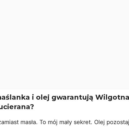
aślanka i olej gwarantują Wilgotn
ucierana?
amiast masła. To mój mały sekret. Olej pozosta