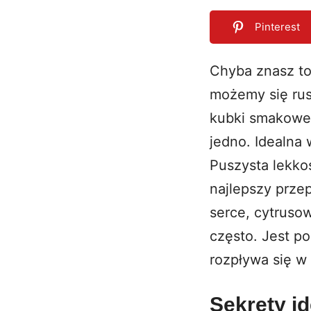
Pinterest
Chyba znasz to 
możemy się rus
0
SHARES
kubki smakowe.
jedno. Idealna 
Puszysta lekko
najlepszy przep
serce, cytrusow
często. Jest po
rozpływa się w 
Sekrety i