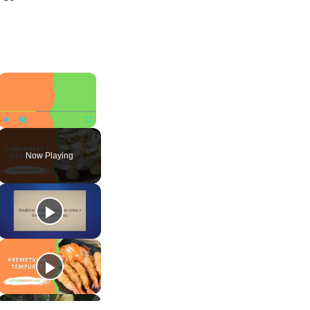
×
Play
Unmute
Fullscreen
Now Playing