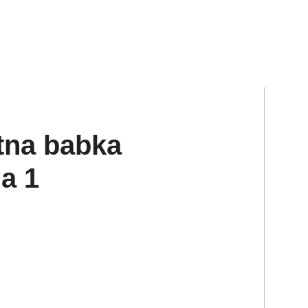
tna babka
a 1