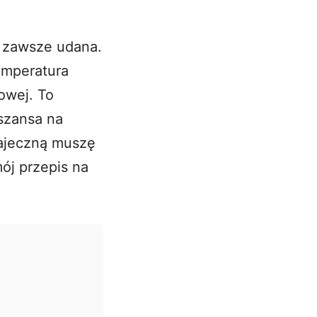
e zawsze udana.
emperatura
owej. To
szansa na
jajeczną muszę
mój
przepis na