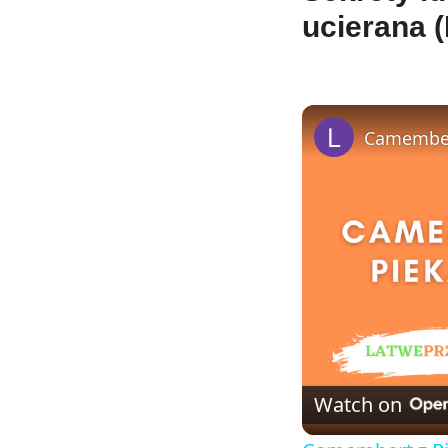
ucierana 
Camembert
Watch on