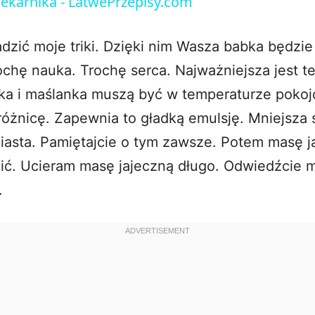
ekarnika - LatwePrzepisy.com
y
zić moje triki. Dzięki nim Wasza babka będzi
V
ochę nauka. Trochę serca. Najważniejsza jest t
jka i maślanka muszą być w temperaturze pokoj
i
różnicę. Zapewnia to gładką emulsję. Mniejsza 
ciasta. Pamiętajcie o tym zawsze. Potem masę 
d
nić. Ucieram masę jajeczną długo. Odwiedźcie 
e
.
o