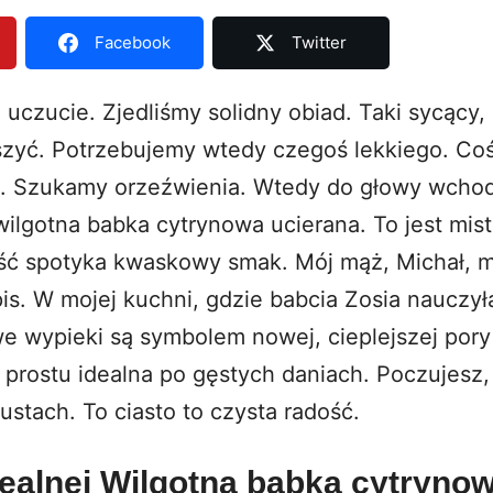
Facebook
Twitter
uczucie. Zjedliśmy solidny obiad. Taki sycący,
zyć. Potrzebujemy wtedy czegoś lekkiego. Coś
 Szukamy orzeźwienia. Wtedy do głowy wchodz
wilgotna babka cytrynowa ucierana. To jest mis
ść spotyka kwaskowy smak. Mój mąż, Michał, m
is. W mojej kuchni, gdzie babcia Zosia nauczył
e wypieki są symbolem nowej, cieplejszej pory 
 prostu idealna po gęstych daniach. Poczujesz, 
ustach. To ciasto to czysta radość.
dealnej Wilgotna babka cytryno