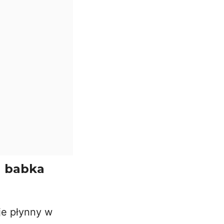
a babka
je płynny w