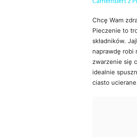
Camembert z Pi
Chcę Wam zdrad
Pieczenie to tr
składników. Ja
naprawdę robi 
zwarzenie się 
idealnie spusz
ciasto ucierane