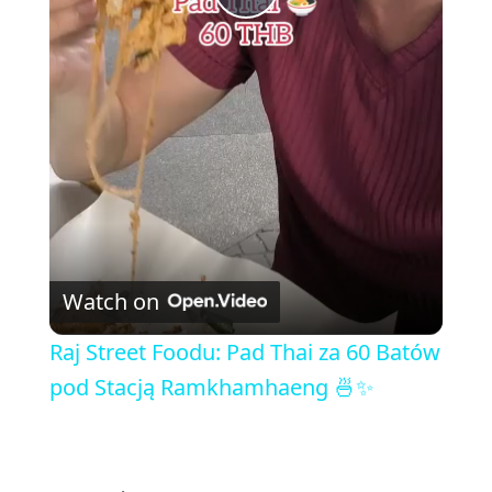
P
l
a
y
V
Watch on
i
Raj Street Foodu: Pad Thai za 60 Batów
pod Stacją Ramkhamhaeng 🍜✨
d
e