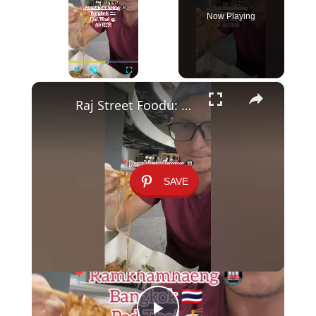
Now Playing
×
Play
Unmute
Fullscreen
Raj Street Foodu: Pad Thai za 60 Batów pod Stacją Ramkhamhaeng 🍜✨
SAVE