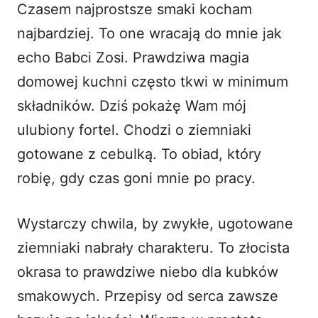
Czasem najprostsze smaki kocham
i
najbardziej. To one wracają do mnie jak
echo Babci Zosi. Prawdziwa magia
d
domowej kuchni często tkwi w minimum
składników. Dziś pokażę Wam mój
e
ulubiony fortel. Chodzi o ziemniaki
o
gotowane z cebulką. To obiad, który
robię, gdy czas goni mnie po pracy.
Wystarczy chwila, by zwykłe, ugotowane
ziemniaki nabrały charakteru. To złocista
okrasa to prawdziwe niebo dla kubków
smakowych. Przepisy od serca zawsze