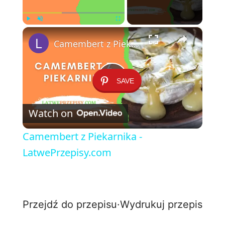
×
Play
Unmute
Fullscreen
Camembert z Piekarnika - LatwePrzepisy.com
SAVE
P
Watch on
l
Camembert z Piekarnika -
a
LatwePrzepisy.com
y
Przejdź do przepisu
·
Wydrukuj przepis
V