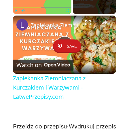
×
Play
Unmute
Fullscreen
Zapiekanka Ziemniaczana z Kurczakiem i Warzywami - LatwePrzepisy.com
SAVE
P
Watch on
l
Zapiekanka Ziemniaczana z
a
Kurczakiem i Warzywami -
LatwePrzepisy.com
y
V
Przejdź do przepisu
·
Wydrukuj przepis