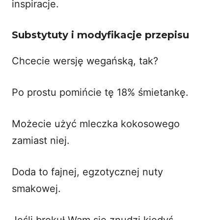
inspiracje.
Substytuty i modyfikacje przepisu
Chcecie wersję wegańską, tak?
Po prostu pomińcie tę 18% śmietankę.
Możecie użyć mleczka kokosowego
zamiast niej.
Doda to fajnej, egzotycznej nuty
smakowej.
Jeśli brokuł Wam się znudzi kiedyś,