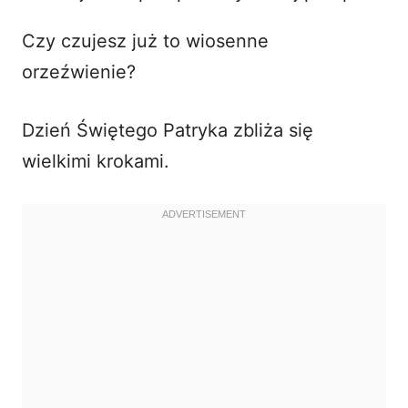
i
Czy czujesz już to wiosenne
orzeźwienie?
d
Dzień Świętego Patryka zbliża się
e
wielkimi krokami.
o