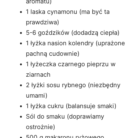
aromatu)
1 laska cynamonu (ma być ta
prawdziwa)
5-6 goździków (dodadzą ciepła)
1 łyżka nasion kolendry (uprażone
pachną cudownie)
1 łyżeczka czarnego pieprzu w
ziarnach
2 łyżki sosu rybnego (niezbędny
umami)
1 łyżka cukru (balansuje smaki)
Sól do smaku (doprawiamy
ostrożnie)
500 g makaronu ryżowego