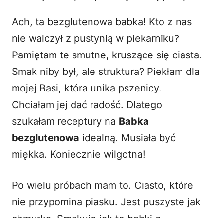
i
Ach, ta bezglutenowa babka! Kto z nas
nie walczył z pustynią w piekarniku?
d
Pamiętam te smutne, kruszące się ciasta.
Smak niby był, ale struktura? Piekłam dla
e
mojej Basi, która unika pszenicy.
o
Chciałam jej dać radość. Dlatego
szukałam receptury na
Babka
bezglutenowa
idealną. Musiała być
miękka. Koniecznie wilgotna!
Po wielu próbach mam to. Ciasto, które
nie przypomina piasku. Jest puszyste jak