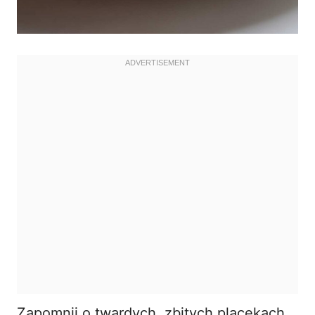
Zapomnij o twardych, zbitych placekach.