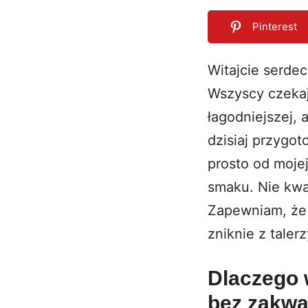
Pinterest
Witajcie serde
Wszyscy czekaj
0
SHARES
łagodniejszej, 
dzisiaj przygo
prosto od mojej
smaku. Nie kwa
Zapewniam, że 
zniknie z talerz
Dlaczego 
bez zakwa