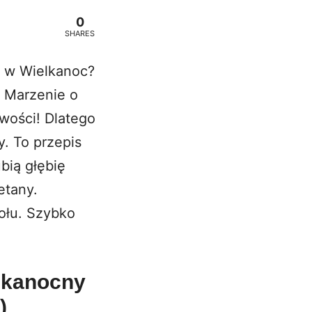
0
SHARES
t w Wielkanoc?
. Marzenie o
owości! Dlatego
y. To przepis
ubią głębię
etany.
ołu. Szybko
elkanocny
)