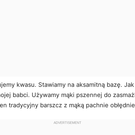
d
e
o
ujemy kwasu. Stawiamy na aksamitną bazę. Jak
mojej babci. Używamy mąki pszennej do zasmaż
Ten tradycyjny barszcz z mąką pachnie obłędnie