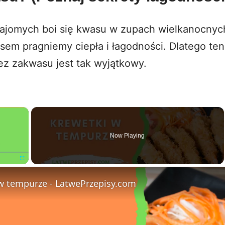
ajomych boi się kwasu w zupach wielkanocnyc
sem pragniemy ciepła i łagodności. Dlatego ten
ez zakwasu jest tak wyjątkowy.
×
Now Playing
Fullscreen
w tempurze - LatwePrzepisy.com