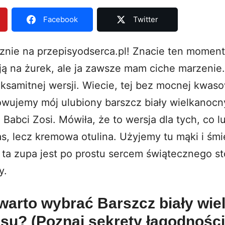
Facebook
Twitter
cznie na przepisyodserca.pl! Znacie ten momen
ą na żurek, ale ja zawsze mam ciche marzenie
aksamitnej wersji. Wiecie, tej bez mocnej kwas
towujemy mój ulubiony barszcz biały wielkanocn
 Babci Zosi. Mówiła, że to wersja dla tych, co l
s, lecz kremowa otulina. Użyjemy tu mąki i śmi
ta zupa jest po prostu sercem świątecznego st
y.
warto wybrać Barszcz biały wi
su? (Poznaj sekrety łagodności