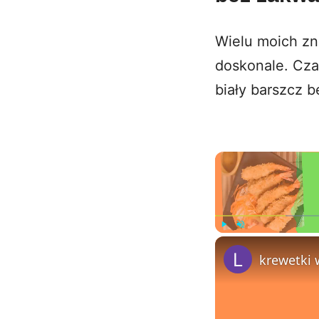
Wielu moich zn
doskonale. Cza
biały barszcz b
Play
Unmute
krewetki 