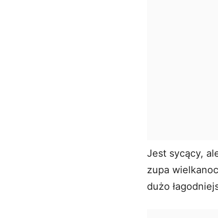
Jest sycący, a
zupa wielkanocn
dużo łagodniej