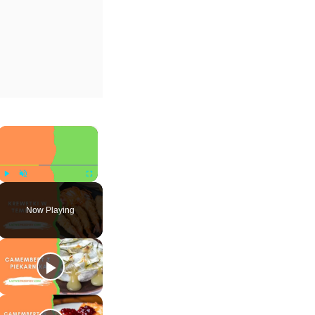
×
Play
Unmute
Fullscreen
Now Playing