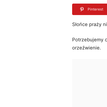
Pinterest
Słońce praży n
0
SHARES
Potrzebujemy 
orzeźwienie.