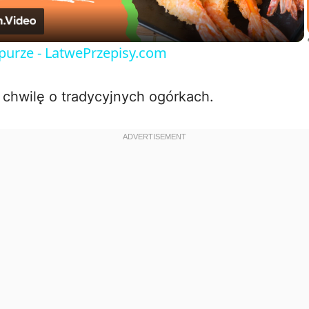
a
purze - LatwePrzepisy.com
y
 chwilę o tradycyjnych ogórkach.
V
i
d
e
o