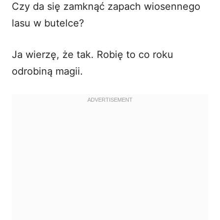
Czy da się zamknąć zapach wiosennego
i
lasu w butelce?
d
Ja wierzę, że tak. Robię to co roku
odrobiną magii.
e
o