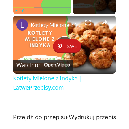
×
Play
Unmute
Fullscreen
Kotlety Mielone z Indyka | LatwePrzepisy.com
SAVE
P
Watch on
l
Kotlety Mielone z Indyka |
a
LatwePrzepisy.com
y
Przejdź do przepisu
·
Wydrukuj przepis
V