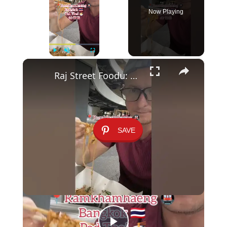
Now Playing
×
Play
Unmute
Fullscreen
Raj Street Foodu: Pad Thai za 60 Batów pod Stacją Ramkhamhaeng 🍜✨
SAVE