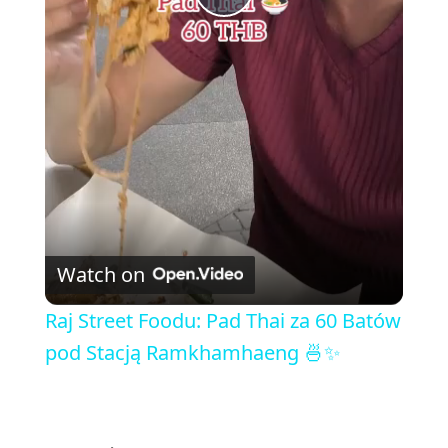
P
l
a
y
V
Watch on
i
Raj Street Foodu: Pad Thai za 60 Batów
pod Stacją Ramkhamhaeng 🍜✨
d
e