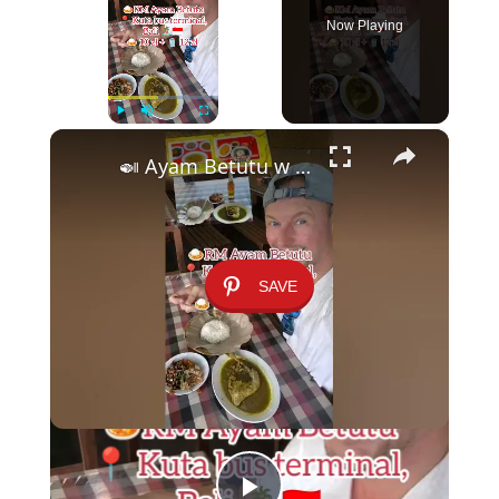
Now Playing
×
Play
Unmute
Fullscreen
🍛 Ayam Betutu w Kuta – Legendarny Balijski Kurczak za 10 zł!
SAVE