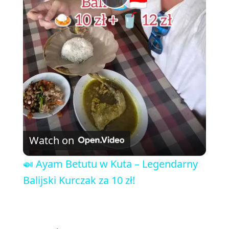
P
l
a
y
V
Watch on
i
🍛 Ayam Betutu w Kuta – Legendarny
Balijski Kurczak za 10 zł!
d
e