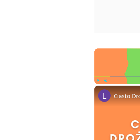
Play
Unmute
Ciasto Dr