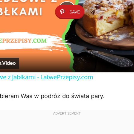
SAVE
P
l
a
y
owe z Jabłkami - LatwePrzepisy.com
V
abieram Was w podróż do świata pary.
i
d