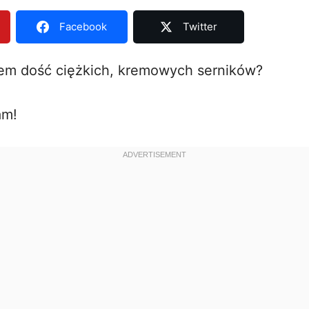
Facebook
Twitter
em dość ciężkich, kremowych serników?
am!