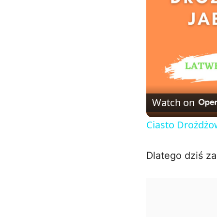
Watch on
Ciasto Drożdż
Dlatego dziś z