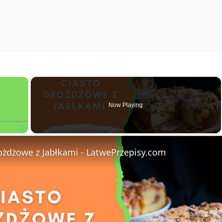
×
Now Playing
Fullscreen
ożdżowe z Jabłkami - LatwePrzepisy.com