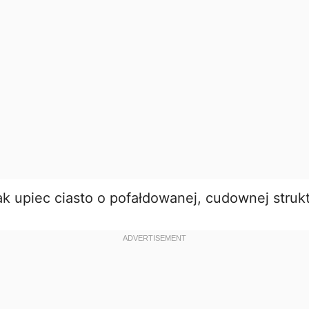
e
o
k upiec ciasto o pofałdowanej, cudownej struk