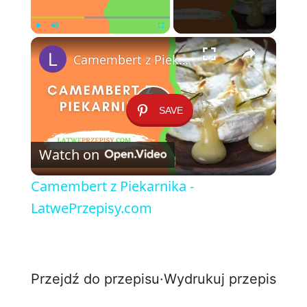
×
Play
Unmute
Fullscreen
Camembert z Piekarnika - LatwePrzepisy.com
SAVE
P
Watch on
l
Camembert z Piekarnika -
a
LatwePrzepisy.com
y
Przejdź do przepisu
·
Wydrukuj przepis
V